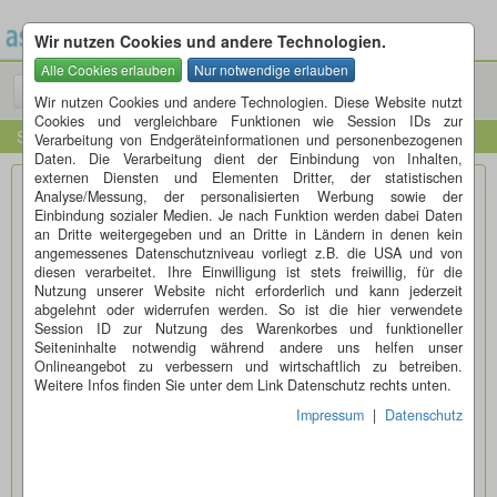
Wir nutzen Cookies und andere Technologien.
Menü
Suchen
Wir nutzen Cookies und andere Technologien. Diese Website nutzt
Cookies und vergleichbare Funktionen wie Session IDs zur
Startseite
Verarbeitung von Endgeräteinformationen und personenbezogenen
Daten. Die Verarbeitung dient der Einbindung von Inhalten,
externen Diensten und Elementen Dritter, der statistischen
Kontaktformular für den Erstkontakt mit dem
Analyse/Messung, der personalisierten Werbung sowie der
Einbindung sozialer Medien. Je nach Funktion werden dabei Daten
Inserenten
an Dritte weitergegeben und an Dritte in Ländern in denen kein
Über dieses Formular erreichen Sie den Inserenten der
angemessenes Datenschutzniveau vorliegt z.B. die USA und von
diesen verarbeitet. Ihre Einwilligung ist stets freiwillig, für die
Anzeige, unter welcher Sie gerade den blauen Button "Auf
Nutzung unserer Website nicht erforderlich und kann jederzeit
diese Anzeige antworten" geklickt haben.
abgelehnt oder widerrufen werden. So ist die hier verwendete
Session ID zur Nutzung des Warenkorbes und funktioneller
Seiteninhalte notwendig während andere uns helfen unser
Ihre Emailadresse:*
Onlineangebot zu verbessern und wirtschaftlich zu betreiben.
Weitere Infos finden Sie unter dem Link Datenschutz rechts unten.
Impressum
|
Datenschutz
E-mail wiederhohlen:*